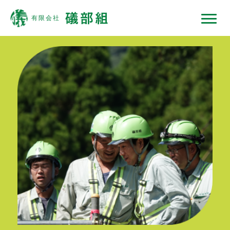
礒部組について
現場ではたらくひと
現場ではたらく機械
現場ノート
採用情報
協力会社の皆様へ