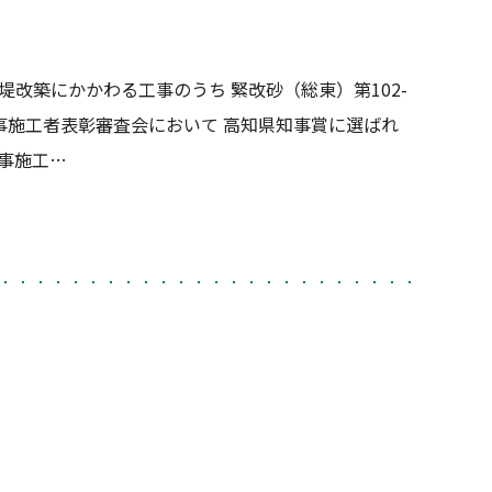
堤改築にかかわる工事のうち 緊改砂（総東）第102-
事施工者表彰審査会において 高知県知事賞に選ばれ
事施工…