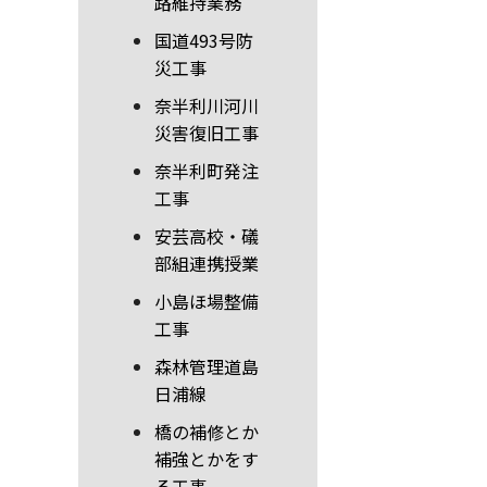
路維持業務
国道493号防
災工事
奈半利川河川
災害復旧工事
奈半利町発注
工事
安芸高校・礒
部組連携授業
小島ほ場整備
工事
森林管理道島
日浦線
橋の補修とか
補強とかをす
る工事