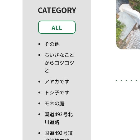
CATEGORY
ALL
その他
ちいさなこと
からコツコツ
と
アヤカです
トシ子です
モネの庭
国道493号北
川道路
国道493号道