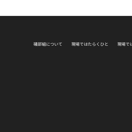
礒部組について
現場ではたらくひと
現場で