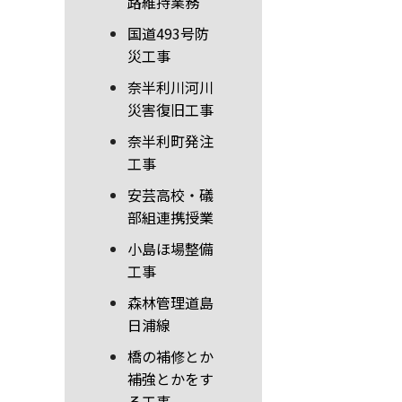
路維持業務
国道493号防
災工事
奈半利川河川
災害復旧工事
奈半利町発注
工事
安芸高校・礒
部組連携授業
小島ほ場整備
工事
森林管理道島
日浦線
橋の補修とか
補強とかをす
る工事