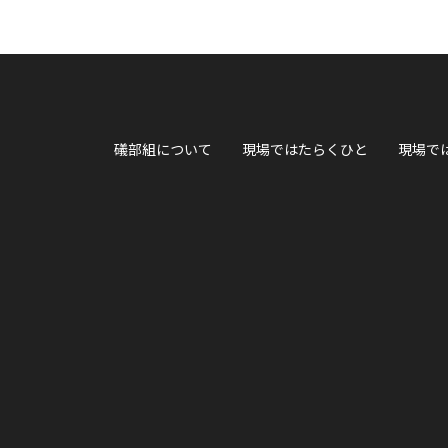
礒部組について
現場ではたらくひと
現場で