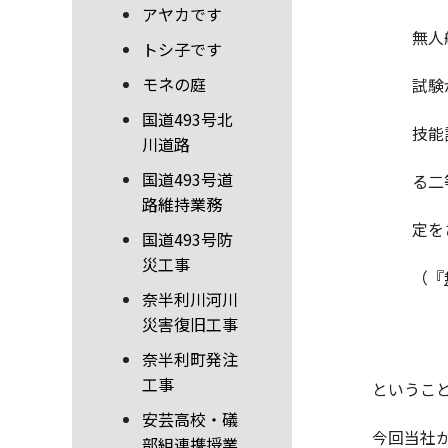
アヤカです
無人
トシ子です
モネの庭
試験
国道493号北
技能
川道路
国道493号道
る二
路維持業務
定を
国道493号防
災工事
（『
奈半利川河川
災害復旧工事
奈半利町発注
工事
というこ
安芸高校・礒
今回当社
部組連携授業