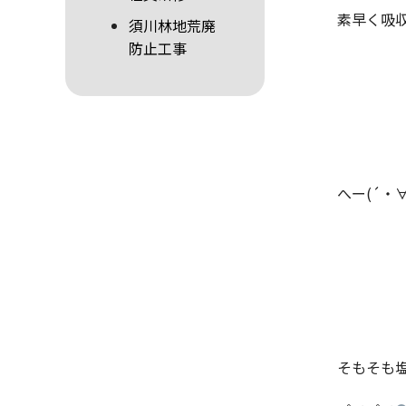
素早く吸
須川林地荒廃
防止工事
へー(´・
そもそも