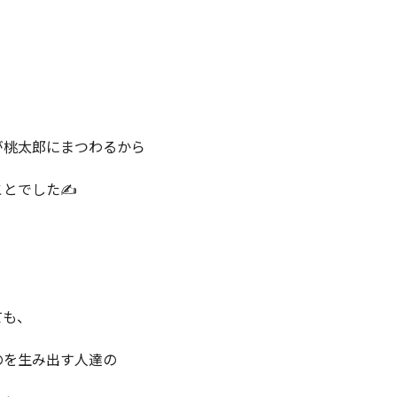
が桃太郎にまつわるから
とでした✍️
ても、
のを生み出す人達の