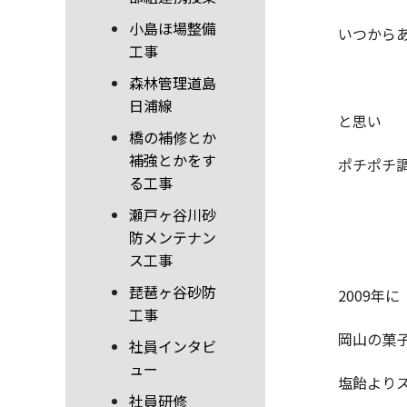
小島ほ場整備
いつから
工事
森林管理道島
日浦線
と思い
橋の補修とか
補強とかをす
ポチポチ
る工事
瀬戸ヶ谷川砂
防メンテナン
ス工事
琵琶ヶ谷砂防
2009年に
工事
岡山の菓
社員インタビ
ュー
塩飴より
社員研修