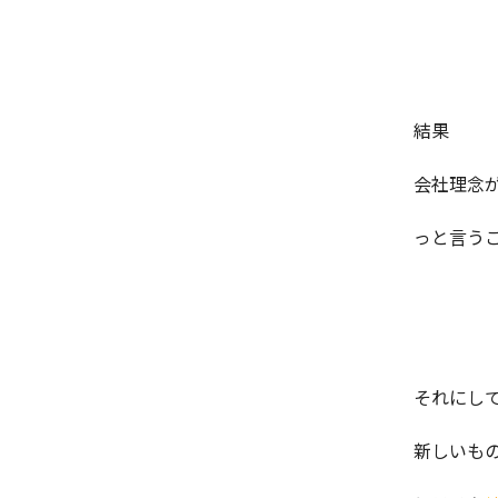
結果
会社理念
っと言うこ
それにし
新しいも