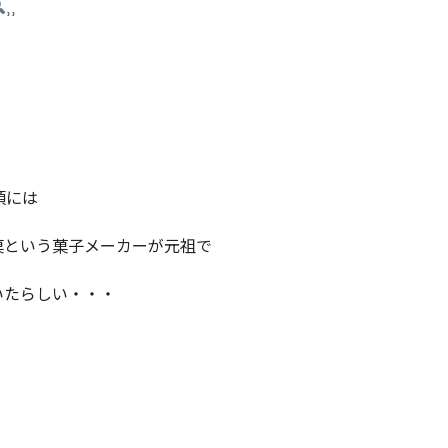
⸒⸒
頃には
菓という菓子メーカーが元祖で
いたらしい・・・