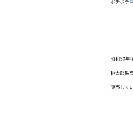
ポチポチ
昭和50年
桃太郎製
販売して