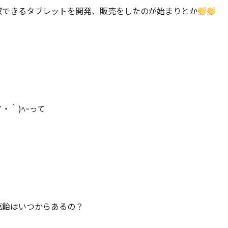
収できるタブレットを開発、販売をしたのが始まりとか
∀・｀)ﾍｰって
塩飴はいつからあるの？