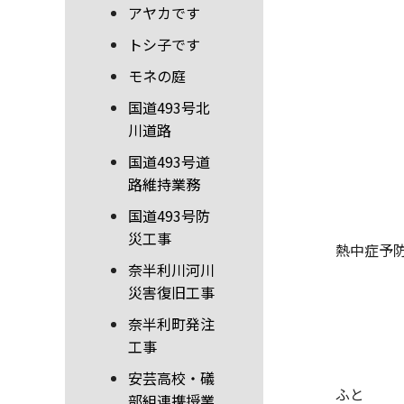
アヤカです
トシ子です
モネの庭
国道493号北
川道路
国道493号道
路維持業務
国道493号防
災工事
熱中症予
奈半利川河川
災害復旧工事
奈半利町発注
工事
安芸高校・礒
ふと
部組連携授業