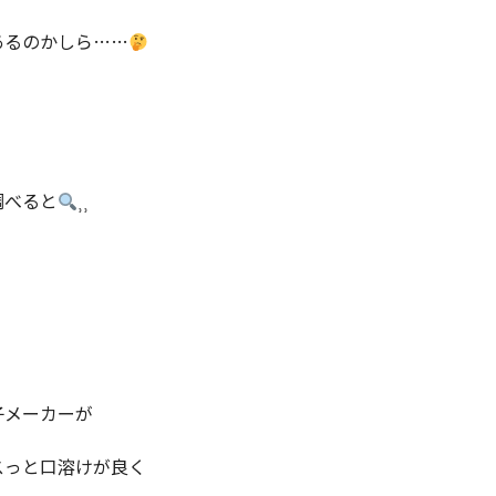
あるのかしら……
調べると
⸒⸒
子メーカーが
スっと口溶けが良く