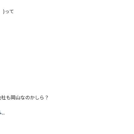
˙ )って
会社も岡山なのかしら？
⸒⸒