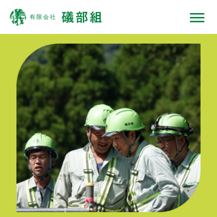
礒部組について
現場ではたらくひと
現場ではたらく機械
現場ノート
採用情報
協力会社の皆様へ