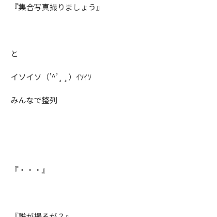
『集合写真撮りましょう』
と
イソイソ（’^’¸¸）ｲｿｲｿ
みんなで整列
『・・・』
『誰が撮るが？』