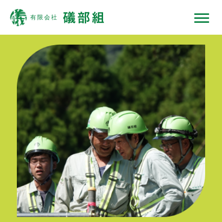
礒部組について
現場ではたらくひと
現場ではたらく機械
現場ノート
採用情報
協力会社の皆様へ