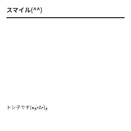
スマイル(^^)
トシ子です(๑و•̀Δ•́)و