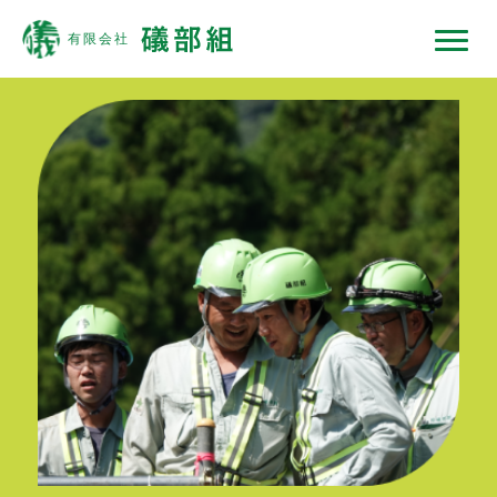
礒部組について
現場ではたらくひと
現場ではたらく機械
現場ノート
採用情報
協力会社の皆様へ