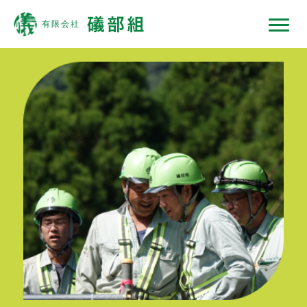
礒部組について
現場ではたらくひと
現場ではたらく機械
現場ノート
採用情報
協力会社の皆様へ