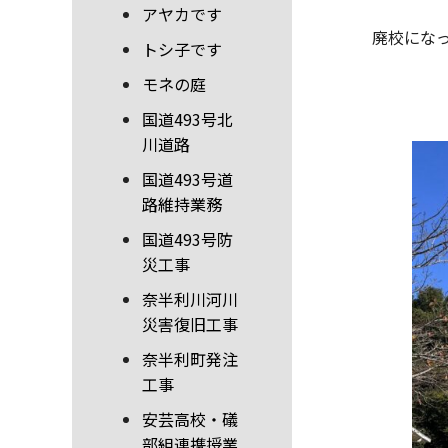
アヤカです
廃校にな
トシ子です
モネの庭
国道493号北
川道路
国道493号道
路維持業務
国道493号防
災工事
奈半利川河川
災害復旧工事
奈半利町発注
工事
安芸高校・礒
部組連携授業