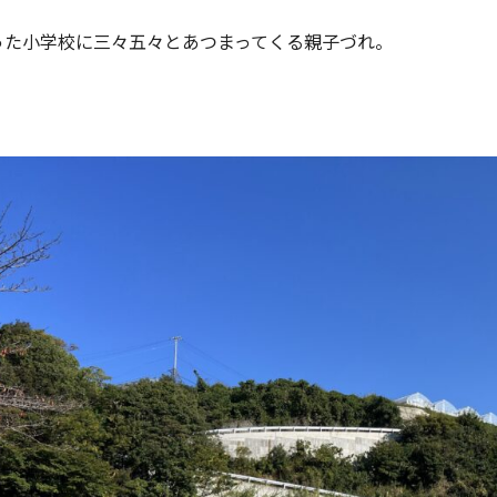
った小学校に三々五々とあつまってくる親子づれ。