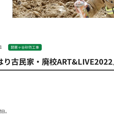
1
琵琶ヶ谷砂防工事
はり古民家・廃校ART&LIVE20
曜日。