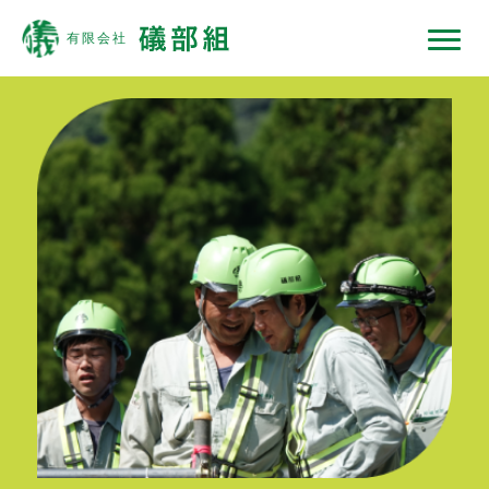
礒部組について
現場ではたらくひと
現場ではたらく機械
現場ノート
採用情報
協力会社の皆様へ