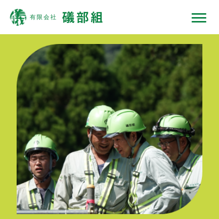
礒部組について
現場ではたらくひと
現場ではたらく機械
現場ノート
採用情報
協力会社の皆様へ