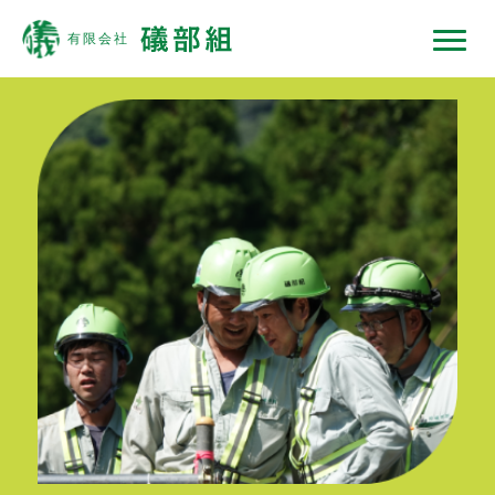
礒部組について
現場ではたらくひと
現場ではたらく機械
現場ノート
採用情報
協力会社の皆様へ