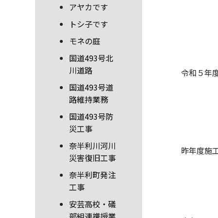
アヤカです
トシ子です
モネの庭
国道493号北
川道路
令和５年
国道493号道
路維持業務
国道493号防
災工事
奈半利川河川
昨年度施
災害復旧工事
奈半利町発注
工事
安芸高校・礒
部組連携授業