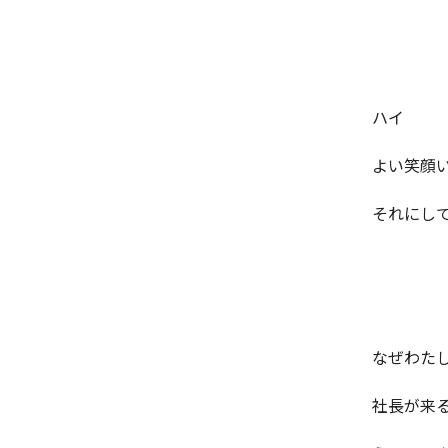
ハイ
よい笑顔い
それにし
なぜわた
社長が来