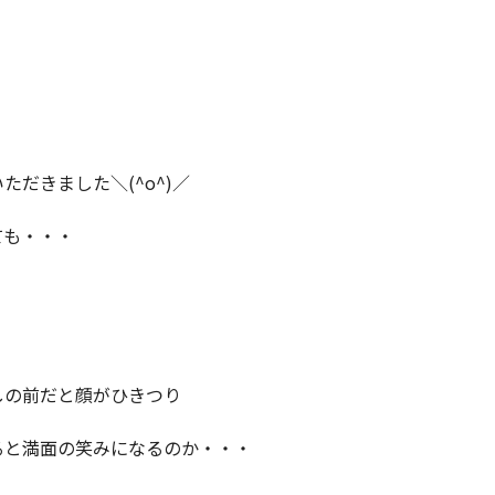
ただきました＼(^o^)／
ても・・・
しの前だと顔がひきつり
ると満面の笑みになるのか・・・