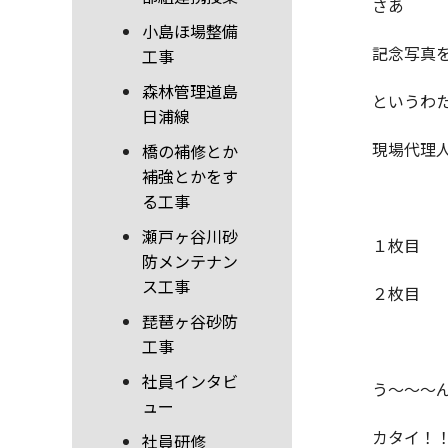
さあ
小島ほ場整備
記念写真
工事
森林管理道島
というわ
日浦線
現場代理
橋の補修とか
補強とかをす
る工事
瀬戸ヶ谷川砂
１枚目
防メンテナン
ス工事
２枚目
琵琶ヶ谷砂防
工事
社員インタビ
う～～～
ュー
カタイ！
社員研修