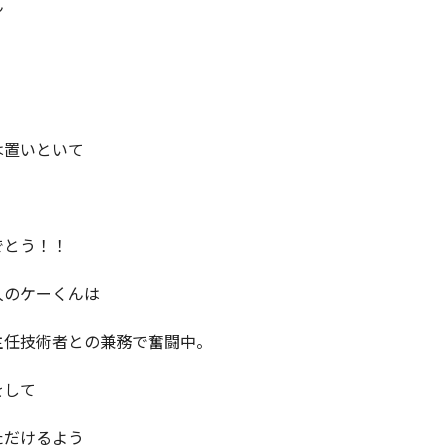
ん
は置いといて
でとう！！
人のケーくんは
主任技術者との兼務で奮闘中。
をして
ただけるよう