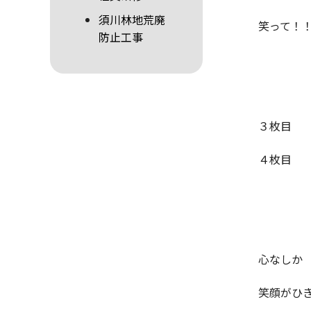
須川林地荒廃
笑って！
防止工事
３枚目
４枚目
心なしか
笑顔がひ