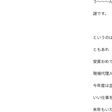
う～～～
謎です。
というの
ともあれ
受賞おめ
現場代理
今年度は
いい仕事
来年もい