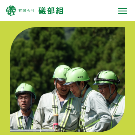
礒部組について
現場ではたらくひと
現場ではたらく機械
現場ノート
採用情報
協力会社の皆様へ