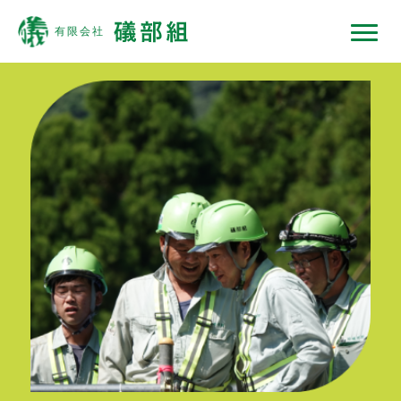
礒部組について
現場ではたらくひと
現場ではたらく機械
現場ノート
採用情報
協力会社の皆様へ