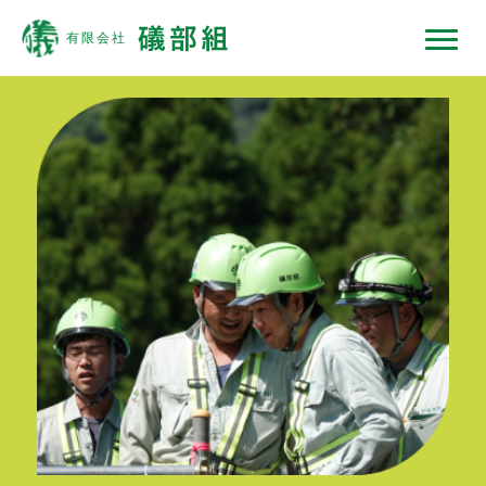
礒部組について
現場ではたらくひと
現場ではたらく機械
現場ノート
採用情報
協力会社の皆様へ