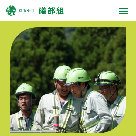
礒部組について
現場ではたらくひと
現場ではたらく機械
現場ノート
採用情報
協力会社の皆様へ