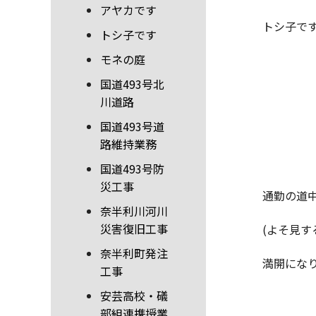
アヤカです
トシ子で
トシ子です
モネの庭
国道493号北
川道路
国道493号道
路維持業務
国道493号防
災工事
通勤の道
奈半利川河川
災害復旧工事
(よそ見す
奈半利町発注
満開になりまし
工事
安芸高校・礒
部組連携授業