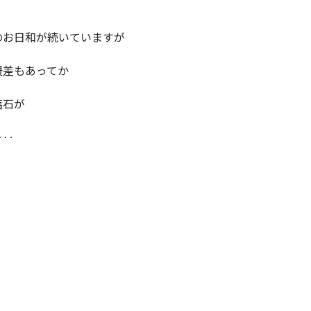
のお日和が続いていますが
暖差もあってか
落石が
‥‥