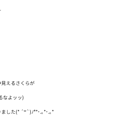
す
中見えるさくらが
るなよッッ)
た(* ´꒳`)ﾉ°*･.｡*･.｡*