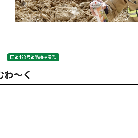
国道493号道路維持業務
むわ～く