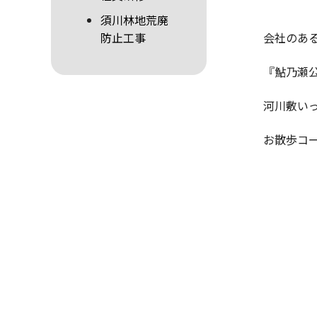
須川林地荒廃
防止工事
会社のあ
『鮎乃瀬
河川敷い
お散歩コ