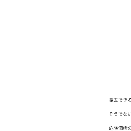
撤去でき
そうでな
危険個所