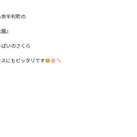
る奈半利町の
公園』
っぱいのさくら
ースにもピッタリです