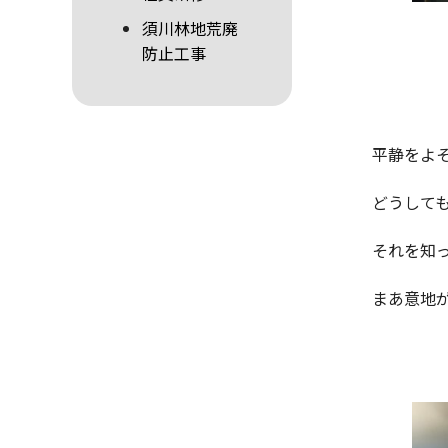
須川林地荒廃
防止工事
平静をよ
どうして
それを知
まあ意地