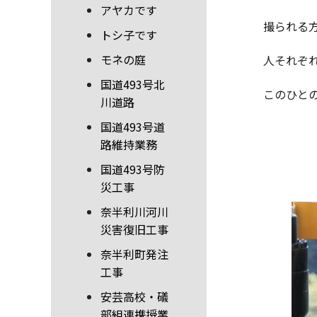
アヤカです
撮られる
トシ子です
モネの庭
人それぞ
国道493号北
このひと
川道路
国道493号道
路維持業務
国道493号防
災工事
奈半利川河川
災害復旧工事
奈半利町発注
工事
安芸高校・礒
部組連携授業