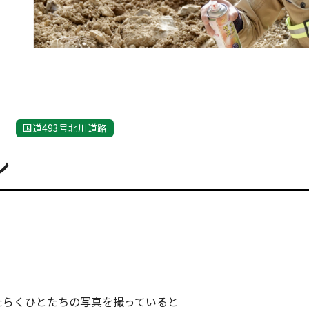
国道493号北川道路
ン
たらくひとたちの写真を撮っていると