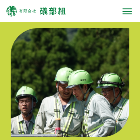
礒部組について
現場ではたらくひと
現場ではたらく機械
現場ノート
採用情報
協力会社の皆様へ