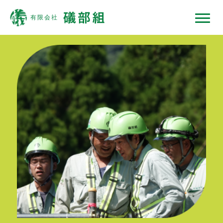
礒部組について
現場ではたらくひと
現場ではたらく機械
現場ノート
採用情報
協力会社の皆様へ