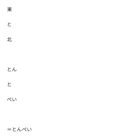
東
と
北
とん
と
ぺい
＝とんぺい