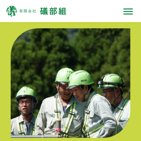
礒部組について
現場ではたらくひと
現場ではたらく機械
現場ノート
採用情報
協力会社の皆様へ