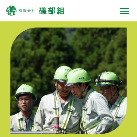
礒部組について
現場ではたらくひと
現場ではたらく機械
現場ノート
採用情報
協力会社の皆様へ