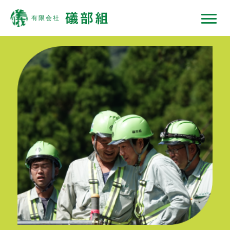
礒部組について
現場ではたらくひと
現場ではたらく機械
現場ノート
採用情報
協力会社の皆様へ