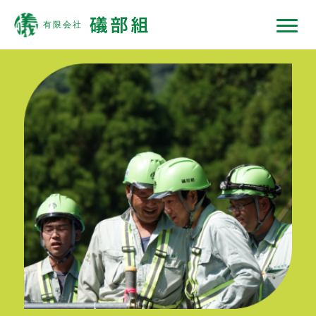
礒部組について
現場ではたらくひと
現場ではたらく機械
現場ノート
採用情報
協力会社の皆様へ