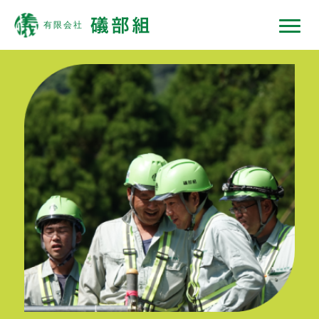
礒部組について
現場ではたらくひと
現場ではたらく機械
現場ノート
採用情報
協力会社の皆様へ