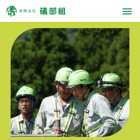
礒部組について
現場ではたらくひと
現場ではたらく機械
現場ノート
採用情報
協力会社の皆様へ